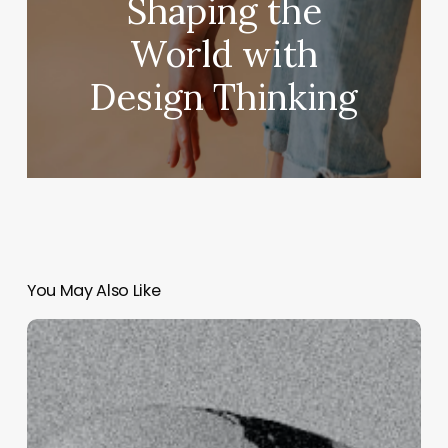
Shaping the
World with
Design Thinking
You May Also Like
Exploring
the
Evolution
of
Design